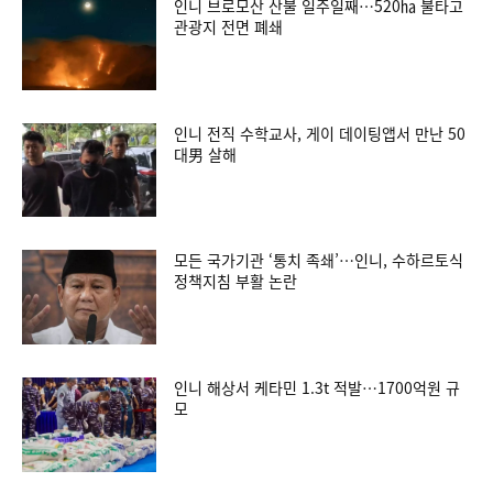
인니 브로모산 산불 일주일째…520㏊ 불타고
관광지 전면 폐쇄
인니 전직 수학교사, 게이 데이팅앱서 만난 50
대男 살해
모든 국가기관 ‘통치 족쇄’…인니, 수하르토식
정책지침 부활 논란
인니 해상서 케타민 1.3t 적발…1700억원 규
모