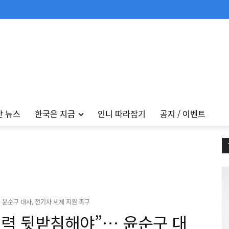
안 뉴스
한국은 지금
인니 따라잡기
공지 / 이벤트
 윤순구 대사, 전기차 세제 지원 촉구
쟁력 뒷받침해야”… 윤순구 대