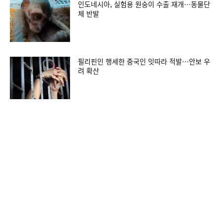
인도네시아, 실험용 원숭이 수출 재개…동물단
체 반발
필리핀인 행세한 중국인 잇따라 적발…안보 우
려 확산