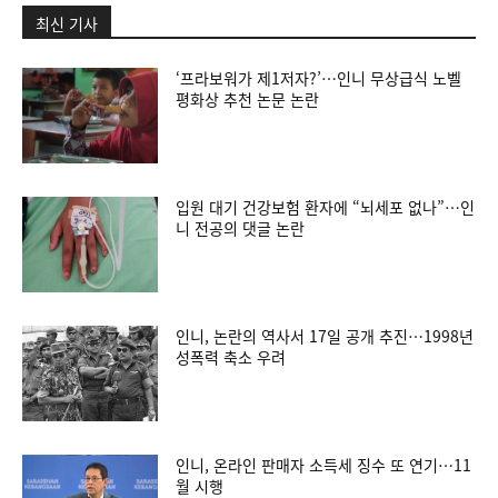
최신 기사
‘프라보워가 제1저자?’…인니 무상급식 노벨
평화상 추천 논문 논란
입원 대기 건강보험 환자에 “뇌세포 없나”…인
니 전공의 댓글 논란
인니, 논란의 역사서 17일 공개 추진…1998년
성폭력 축소 우려
인니, 온라인 판매자 소득세 징수 또 연기…11
월 시행