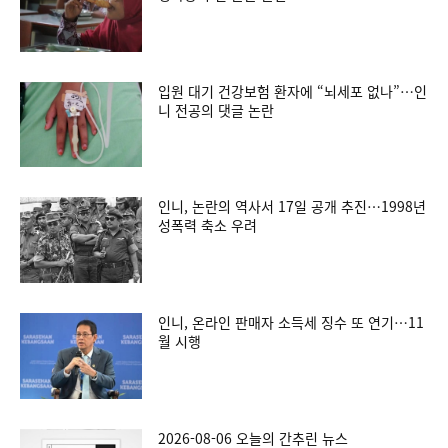
입원 대기 건강보험 환자에 “뇌세포 없나”…인
니 전공의 댓글 논란
인니, 논란의 역사서 17일 공개 추진…1998년
성폭력 축소 우려
인니, 온라인 판매자 소득세 징수 또 연기…11
월 시행
2026-08-06 오늘의 간추린 뉴스