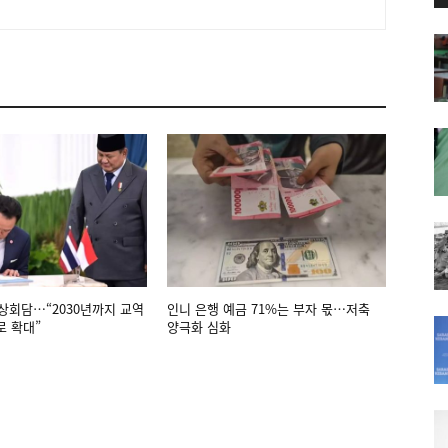
상회담…“2030년까지 교역
인니 은행 예금 71%는 부자 몫…저축
로 확대”
양극화 심화