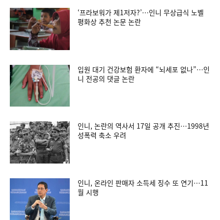
‘프라보워가 제1저자?’…인니 무상급식 노벨
평화상 추천 논문 논란
입원 대기 건강보험 환자에 “뇌세포 없나”…인
니 전공의 댓글 논란
인니, 논란의 역사서 17일 공개 추진…1998년
성폭력 축소 우려
인니, 온라인 판매자 소득세 징수 또 연기…11
월 시행