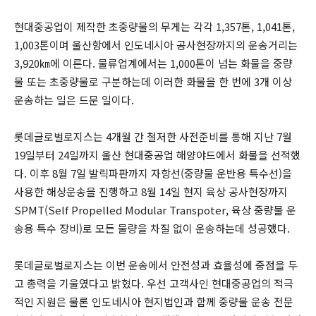
현대중공업이 제작한 초중량물의 무게는 각각 1,357톤, 1,041톤,
1,003톤이며 울산항에서 인도네시아 공사현장까지의 운송거리는
3,920㎞에 이른다. 물류업계에서는 1,000톤이 넘는 화물을 중량
물 또는 초중량물로 구분하는데 이러한 화물을 한 번에 3개 이상
운송하는 일은 드문 일이다.
롯데글로벌로지스는 4개월 간 철저한 사전준비를 통해 지난 7월
19일부터 24일까지 울산 현대중공업 해양야드에서 화물을 선적했
다. 이후 8월 7일 발릭파판까지 자항선(중량물 운반용 특수선)을
사용한 해상운송을 진행하고 8월 14일 현지 육상 공사현장까지
SPMT(Self Propelled Modular Transpoter, 육상 중량물 운
송용 특수 장비)로 모든 물량을 차질 없이 운송하는데 성공했다.
롯데글로벌로지스는 이번 운송에서 안전성과 효율성에 중점을 두
고 총력을 기울였다고 밝혔다. 우선 고객사인 현대중공업의 적극
적인 지원은 물론 인도네시아 현지법인과 함께 중량물 운송 전문