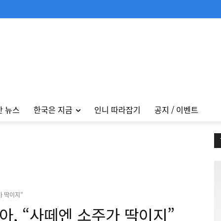
안 뉴스
한국은 지금
인니 따라잡기
공지 / 이벤트
가 딱이지”
, “사떼엔 소주가 딱이지”