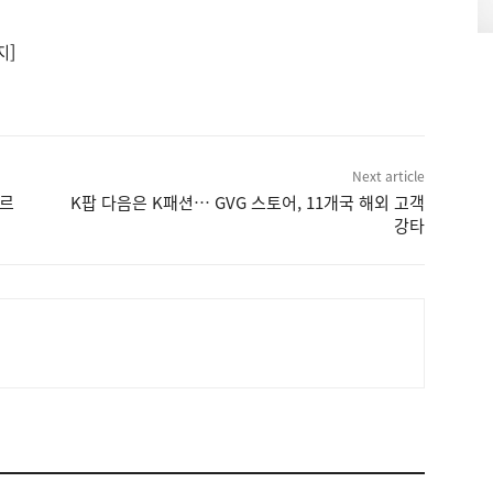
지]
Next article
포르
K팝 다음은 K패션… GVG 스토어, 11개국 해외 고객
강타