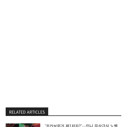
RELATED ARTICLES
‘프라보워가 제1저자?’…인니 무상급식 노벨