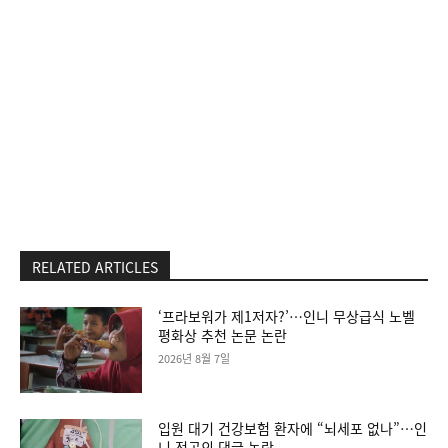
RELATED ARTICLES
‘프라보워가 제1저자?’…인니 무상급식 노벨
평화상 추천 논문 논란
2026년 8월 7일
입원 대기 건강보험 환자에 “뇌세포 없나”…인
니 전공의 댓글 논란