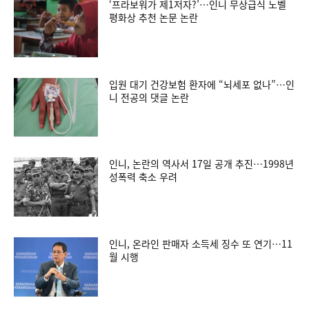
‘프라보워가 제1저자?’…인니 무상급식 노벨
평화상 추천 논문 논란
입원 대기 건강보험 환자에 “뇌세포 없나”…인
니 전공의 댓글 논란
인니, 논란의 역사서 17일 공개 추진…1998년
성폭력 축소 우려
인니, 온라인 판매자 소득세 징수 또 연기…11
월 시행