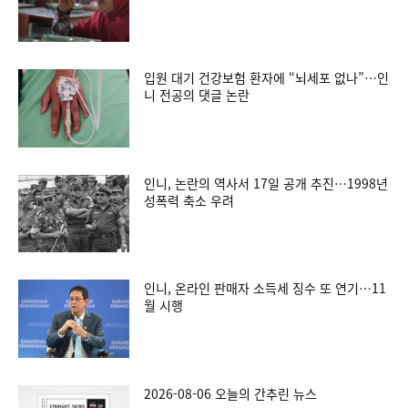
입원 대기 건강보험 환자에 “뇌세포 없나”…인
니 전공의 댓글 논란
인니, 논란의 역사서 17일 공개 추진…1998년
성폭력 축소 우려
인니, 온라인 판매자 소득세 징수 또 연기…11
월 시행
2026-08-06 오늘의 간추린 뉴스