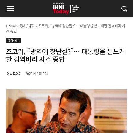
Home
정치/사회
조코위, “방역에 장난질?”… 대통령을 분노케한 검역비리 사
건 종합
정치/사회
조코위, “방역에 장난질?”… 대통령을 분노케
한 검역비리 사건 종합
인니투데이
2022년 2월 2일