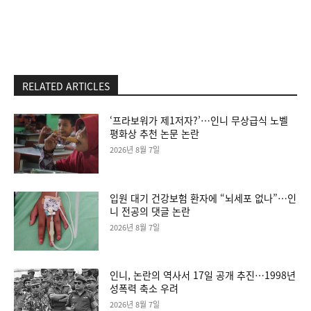
RELATED ARTICLES
‘프라보워가 제1저자?’…인니 무상급식 노벨
평화상 추천 논문 논란
2026년 8월 7일
입원 대기 건강보험 환자에 “뇌세포 없나”…인
니 전공의 댓글 논란
2026년 8월 7일
인니, 논란의 역사서 17일 공개 추진…1998년
성폭력 축소 우려
2026년 8월 7일