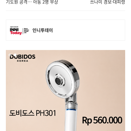
기도원 공격… 아동 2명 부상
쓰나미 경보·대피령
인니투데이