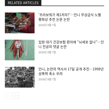
RELATED ARTICLES
‘프라보워가 제1저자?’…인니 무상급식 노벨
평화상 추천 논문 논란
2026년 8월 7일
입원 대기 건강보험 환자에 “뇌세포 없나”…인
니 전공의 댓글 논란
2026년 8월 7일
인니, 논란의 역사서 17일 공개 추진…1998년
성폭력 축소 우려
2026년 8월 7일