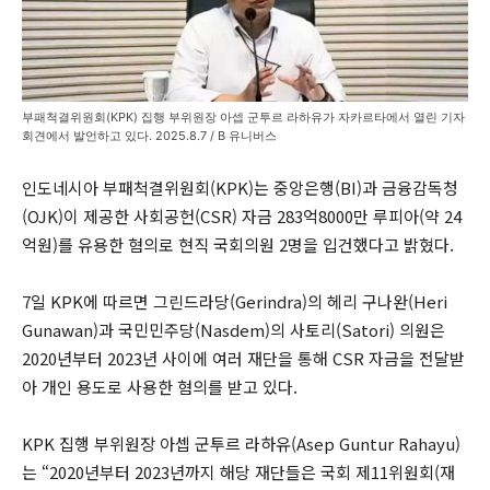
부패척결위원회(KPK) 집행 부위원장 아셉 군투르 라하유가 자카르타에서 열린 기자
회견에서 발언하고 있다. 2025.8.7 / B 유니버스
인도네시아 부패척결위원회(KPK)는 중앙은행(BI)과 금융감독청
(OJK)이 제공한 사회공헌(CSR) 자금 283억8000만 루피아(약 24
억원)를 유용한 혐의로 현직 국회의원 2명을 입건했다고 밝혔다.
7일 KPK에 따르면 그린드라당(Gerindra)의 헤리 구나완(Heri
Gunawan)과 국민민주당(Nasdem)의 사토리(Satori) 의원은
2020년부터 2023년 사이에 여러 재단을 통해 CSR 자금을 전달받
아 개인 용도로 사용한 혐의를 받고 있다.
KPK 집행 부위원장 아셉 군투르 라하유(Asep Guntur Rahayu)
는 “2020년부터 2023년까지 해당 재단들은 국회 제11위원회(재