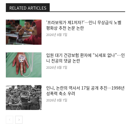
RELATED ARTICLES
‘프라보워가 제1저자?’…인니 무상급식 노벨
평화상 추천 논문 논란
2026년 8월 7일
입원 대기 건강보험 환자에 “뇌세포 없나”…인
니 전공의 댓글 논란
2026년 8월 7일
인니, 논란의 역사서 17일 공개 추진…1998년
성폭력 축소 우려
2026년 8월 7일