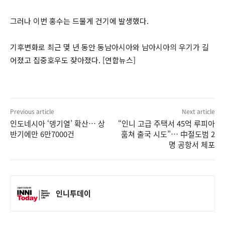
그러나 이번 홍수는 드물게 건기에 발생했다.
기후변화로 최근 몇 년 동안 동남아시아와 남아시아의 우기가 길
어졌고 집중호우도 잦아졌다. [연합뉴스]
Previous article
Next article
인도네시아 ‘뎅기열’ 확산… 상
“인니 고급 주택서 45억 루피아
반기에만 6만7000건
훔쳐 출국 시도”… 中절도범 2
명 공항서 체포
인니투데이