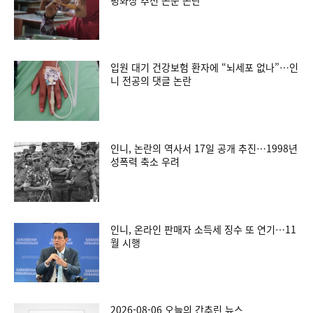
입원 대기 건강보험 환자에 “뇌세포 없나”…인
니 전공의 댓글 논란
인니, 논란의 역사서 17일 공개 추진…1998년
성폭력 축소 우려
인니, 온라인 판매자 소득세 징수 또 연기…11
월 시행
2026-08-06 오늘의 간추린 뉴스