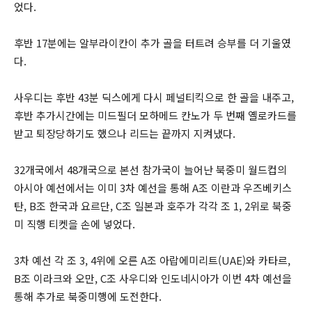
었다.
후반 17분에는 알부라이칸이 추가 골을 터트려 승부를 더 기울였
다.
사우디는 후반 43분 딕스에게 다시 페널티킥으로 한 골을 내주고,
후반 추가시간에는 미드필더 모하메드 칸노가 두 번째 옐로카드를
받고 퇴장당하기도 했으나 리드는 끝까지 지켜냈다.
32개국에서 48개국으로 본선 참가국이 늘어난 북중미 월드컵의
아시아 예선에서는 이미 3차 예선을 통해 A조 이란과 우즈베키스
탄, B조 한국과 요르단, C조 일본과 호주가 각각 조 1, 2위로 북중
미 직행 티켓을 손에 넣었다.
3차 예선 각 조 3, 4위에 오른 A조 아랍에미리트(UAE)와 카타르,
B조 이라크와 오만, C조 사우디와 인도네시아가 이번 4차 예선을
통해 추가로 북중미행에 도전한다.