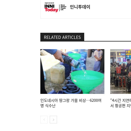
인니투데이
RELATED ARTICLES
인도네시아 땅그랑 가뭄 비상…6200여
“4시간 지연
명 식수난
서 항공편 지