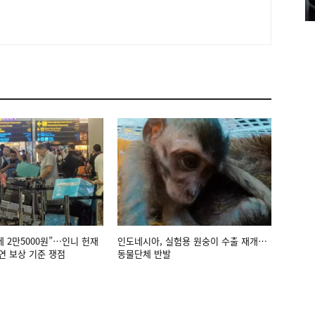
에 2만5000원”…인니 헌재
인도네시아, 실험용 원숭이 수출 재개…
연 보상 기준 쟁점
동물단체 반발