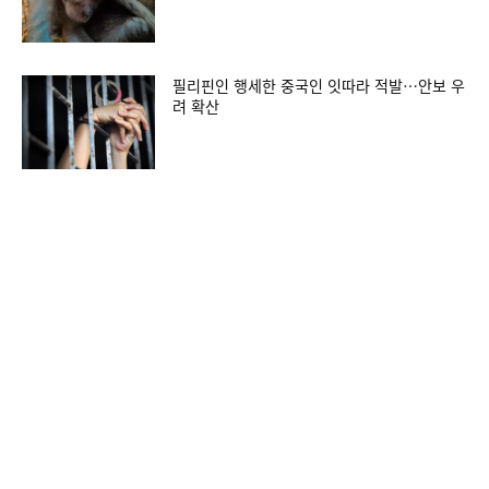
필리핀인 행세한 중국인 잇따라 적발…안보 우
려 확산