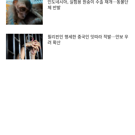
인도네시아, 실험용 원숭이 수출 재개…동물단
체 반발
필리핀인 행세한 중국인 잇따라 적발…안보 우
려 확산