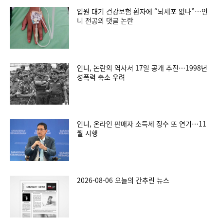
입원 대기 건강보험 환자에 “뇌세포 없나”…인
니 전공의 댓글 논란
인니, 논란의 역사서 17일 공개 추진…1998년
성폭력 축소 우려
인니, 온라인 판매자 소득세 징수 또 연기…11
월 시행
2026-08-06 오늘의 간추린 뉴스