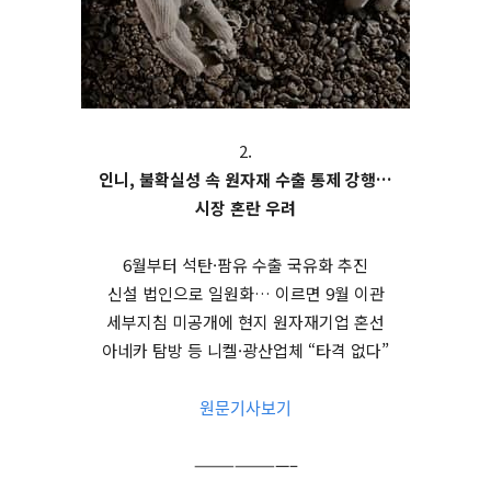
2.
인니, 불확실성 속 원자재 수출 통제 강행…
시장 혼란 우려
6월부터 석탄·팜유 수출 국유화 추진
신설 법인으로 일원화… 이르면 9월 이관
세부지침 미공개에 현지 원자재기업 혼선
아네카 탐방 등 니켈·광산업체 “타격 없다”
원문기사보기
———————–