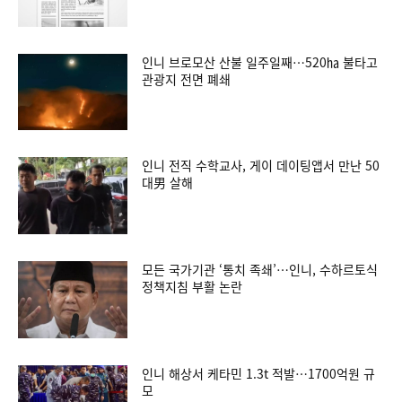
인니 브로모산 산불 일주일째…520㏊ 불타고
관광지 전면 폐쇄
인니 전직 수학교사, 게이 데이팅앱서 만난 50
대男 살해
모든 국가기관 ‘통치 족쇄’…인니, 수하르토식
정책지침 부활 논란
인니 해상서 케타민 1.3t 적발…1700억원 규
모