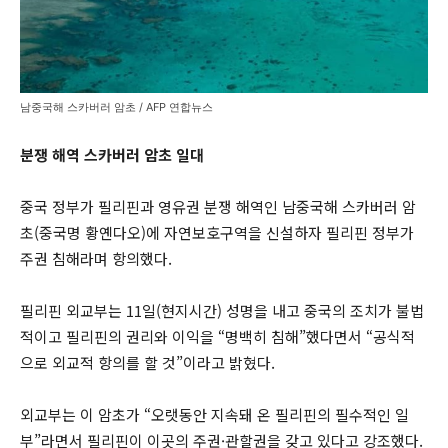
남중국해 스카버러 암초 / AFP 연합뉴스
분쟁 해역 스카버러 암초 일대
중국 정부가 필리핀과 영유권 분쟁 해역인 남중국해 스카버러 암
초(중국명 황옌다오)에 자연보호구역을 신설하자 필리핀 정부가
주권 침해라며 항의했다.
필리핀 외교부는 11일(현지시간) 성명을 내고 중국의 조치가 불법
적이고 필리핀의 권리와 이익을 “명백히 침해”했다면서 “공식적
으로 외교적 항의를 할 것”이라고 밝혔다.
외교부는 이 암초가 “오랫동안 지속돼 온 필리핀의 필수적인 일
부”라면서 필리핀이 이곳의 주권·관할권을 갖고 있다고 강조했다.