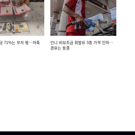
금 71%는 부자 몫…저축
인니 비보조금 휘발유 3종 가격 인하…
경유는 동결