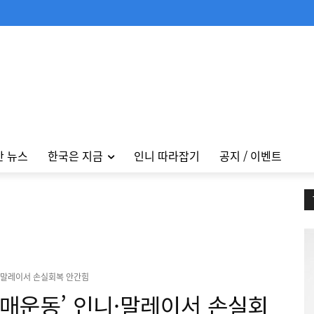
안 뉴스
한국은 지금
인니 따라잡기
공지 / 이벤트
니·말레이서 손실회복 안간힘
불매운동’ 인니·말레이서 손실회