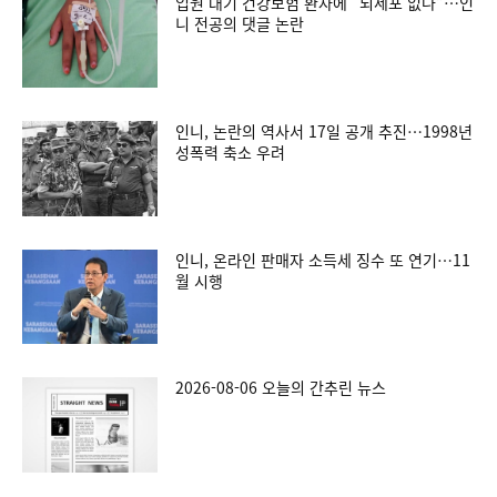
입원 대기 건강보험 환자에 “뇌세포 없나”…인
니 전공의 댓글 논란
인니, 논란의 역사서 17일 공개 추진…1998년
성폭력 축소 우려
인니, 온라인 판매자 소득세 징수 또 연기…11
월 시행
2026-08-06 오늘의 간추린 뉴스