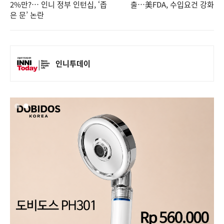
2%만?… 인니 정부 인턴십, ‘좁
출…美FDA, 수입요건 강화
은 문’ 논란
인니투데이