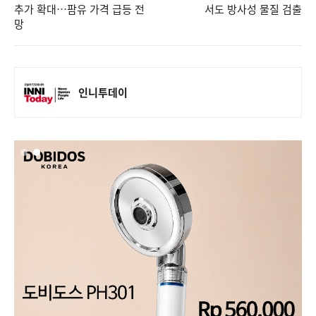
추가 확대…팜유 가격 급등 전
서도 방사성 물질 검출
망
인니투데이