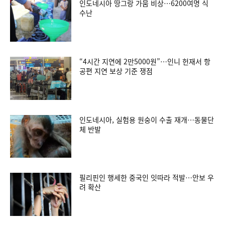
인도네시아 땅그랑 가뭄 비상…6200여명 식
수난
“4시간 지연에 2만5000원”…인니 헌재서 항
공편 지연 보상 기준 쟁점
인도네시아, 실험용 원숭이 수출 재개…동물단
체 반발
필리핀인 행세한 중국인 잇따라 적발…안보 우
려 확산