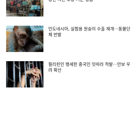
인도네시아, 실험용 원숭이 수출 재개…동물단
체 반발
필리핀인 행세한 중국인 잇따라 적발…안보 우
려 확산