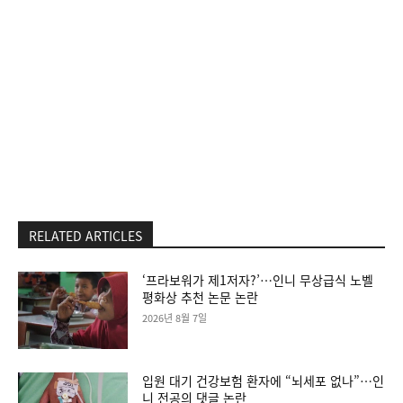
RELATED ARTICLES
‘프라보워가 제1저자?’…인니 무상급식 노벨
평화상 추천 논문 논란
2026년 8월 7일
입원 대기 건강보험 환자에 “뇌세포 없나”…인
니 전공의 댓글 논란