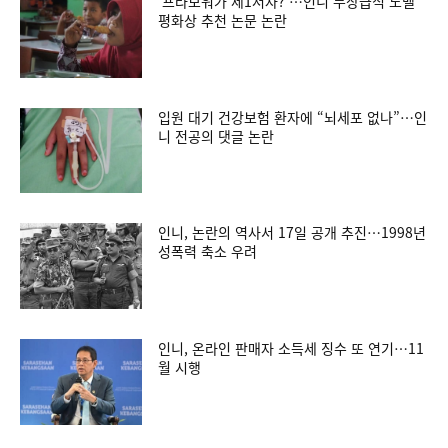
‘프라보워가 제1저자?’…인니 무상급식 노벨
평화상 추천 논문 논란
입원 대기 건강보험 환자에 “뇌세포 없나”…인
니 전공의 댓글 논란
인니, 논란의 역사서 17일 공개 추진…1998년
성폭력 축소 우려
인니, 온라인 판매자 소득세 징수 또 연기…11
월 시행