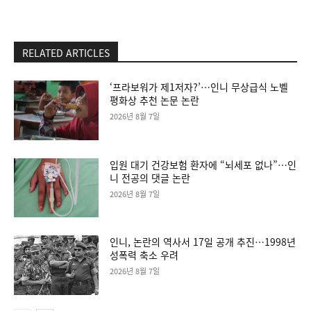
RELATED ARTICLES
‘프라보워가 제1저자?’…인니 무상급식 노벨
평화상 추천 논문 논란
2026년 8월 7일
입원 대기 건강보험 환자에 “뇌세포 없나”…인
니 전공의 댓글 논란
2026년 8월 7일
인니, 논란의 역사서 17일 공개 추진…1998년
성폭력 축소 우려
2026년 8월 7일