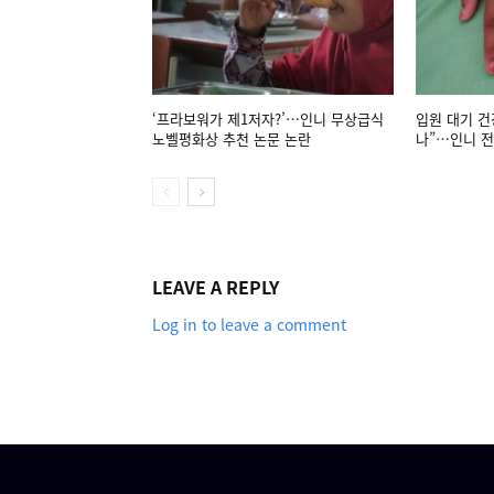
‘프라보워가 제1저자?’…인니 무상급식
입원 대기 건
노벨평화상 추천 논문 논란
나”…인니 전
LEAVE A REPLY
Log in to leave a comment