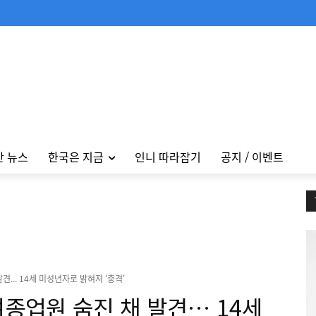
안 뉴스
한국은 지금
인니 따라잡기
공지 / 이벤트
... 14세 미성년자로 밝혀져 '충격'
종업원 숨진 채 발견… 14세