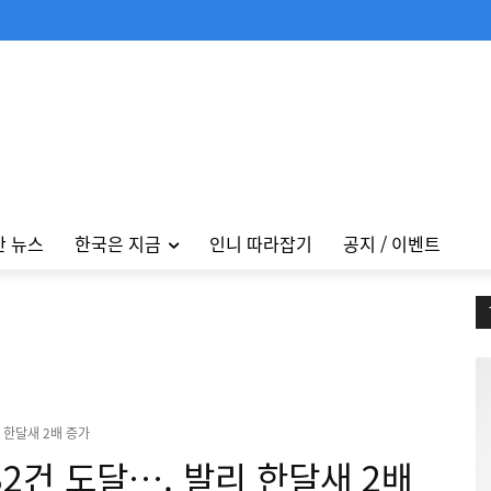
안 뉴스
한국은 지금
인니 따라잡기
공지 / 이벤트
 한달새 2배 증가
32건 도달…. 발리 한달새 2배