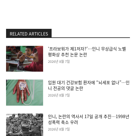
RELATED ARTICLES
‘프라보워가 제1저자?’…인니 무상급식 노벨
평화상 추천 논문 논란
2026년 8월 7일
입원 대기 건강보험 환자에 “뇌세포 없나”…인
니 전공의 댓글 논란
2026년 8월 7일
인니, 논란의 역사서 17일 공개 추진…1998년
성폭력 축소 우려
2026년 8월 7일