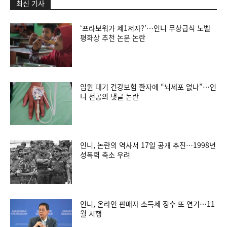
최신 기사
‘프라보워가 제1저자?’…인니 무상급식 노벨
평화상 추천 논문 논란
입원 대기 건강보험 환자에 “뇌세포 없나”…인
니 전공의 댓글 논란
인니, 논란의 역사서 17일 공개 추진…1998년
성폭력 축소 우려
인니, 온라인 판매자 소득세 징수 또 연기…11
월 시행