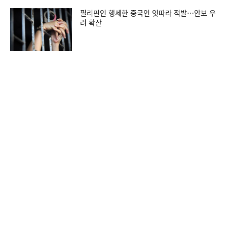
필리핀인 행세한 중국인 잇따라 적발…안보 우
려 확산