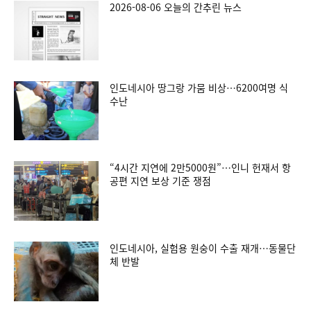
2026-08-06 오늘의 간추린 뉴스
인도네시아 땅그랑 가뭄 비상…6200여명 식
수난
“4시간 지연에 2만5000원”…인니 헌재서 항
공편 지연 보상 기준 쟁점
인도네시아, 실험용 원숭이 수출 재개…동물단
체 반발