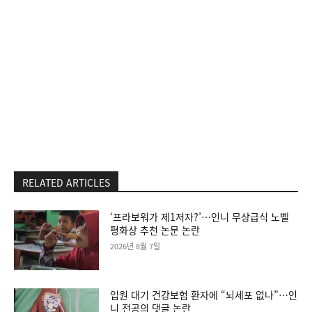
RELATED ARTICLES
‘프라보워가 제1저자?’…인니 무상급식 노벨
평화상 추천 논문 논란
2026년 8월 7일
입원 대기 건강보험 환자에 “뇌세포 없나”…인
니 전공의 댓글 논란