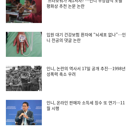
‘프라보워가 제1저자?’…인니 무상급식 노벨
평화상 추천 논문 논란
입원 대기 건강보험 환자에 “뇌세포 없나”…인
니 전공의 댓글 논란
인니, 논란의 역사서 17일 공개 추진…1998년
성폭력 축소 우려
인니, 온라인 판매자 소득세 징수 또 연기…11
월 시행