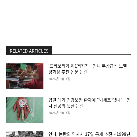
RELATED ARTICLES
‘프라보워가 제1저자?’…인니 무상급식 노벨
평화상 추천 논문 논란
2026년 8월 7일
입원 대기 건강보험 환자에 “뇌세포 없나”…인
니 전공의 댓글 논란
2026년 8월 7일
인니, 논란의 역사서 17일 공개 추진…1998년