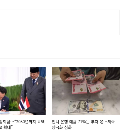
상회담…“2030년까지 교역
인니 은행 예금 71%는 부자 몫…저축
로 확대”
양극화 심화