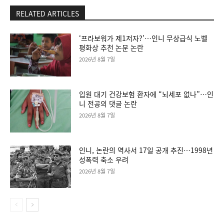
RELATED ARTICLES
‘프라보워가 제1저자?’…인니 무상급식 노벨
평화상 추천 논문 논란
2026년 8월 7일
입원 대기 건강보험 환자에 “뇌세포 없나”…인
니 전공의 댓글 논란
2026년 8월 7일
인니, 논란의 역사서 17일 공개 추진…1998년
성폭력 축소 우려
2026년 8월 7일