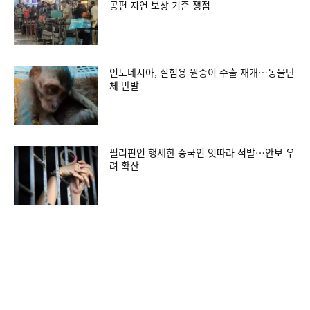
공편 지연 보상 기준 쟁점
인도네시아, 실험용 원숭이 수출 재개…동물단
체 반발
필리핀인 행세한 중국인 잇따라 적발…안보 우
려 확산