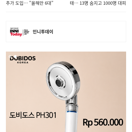
추가 도입… “올해만 6대”
태… 13명 숨지고 1000명 대피
인니투데이