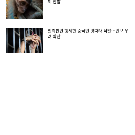
체 반발
필리핀인 행세한 중국인 잇따라 적발…안보 우
려 확산