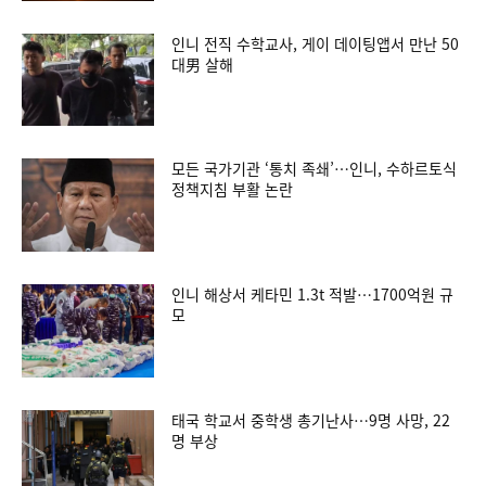
인니 전직 수학교사, 게이 데이팅앱서 만난 50
대男 살해
모든 국가기관 ‘통치 족쇄’…인니, 수하르토식
정책지침 부활 논란
인니 해상서 케타민 1.3t 적발…1700억원 규
모
태국 학교서 중학생 총기난사…9명 사망, 22
명 부상