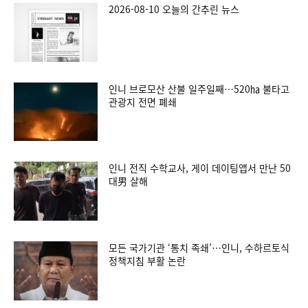
2026-08-10 오늘의 간추린 뉴스
인니 브로모산 산불 일주일째…520㏊ 불타고
관광지 전면 폐쇄
인니 전직 수학교사, 게이 데이팅앱서 만난 50
대男 살해
모든 국가기관 ‘통치 족쇄’…인니, 수하르토식
정책지침 부활 논란