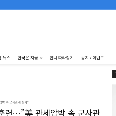
안 뉴스
한국은 지금
인니 따라잡기
공지 / 이벤트
압박 속 군사관계 심화"
동훈련…”美 관세압박 속 군사관