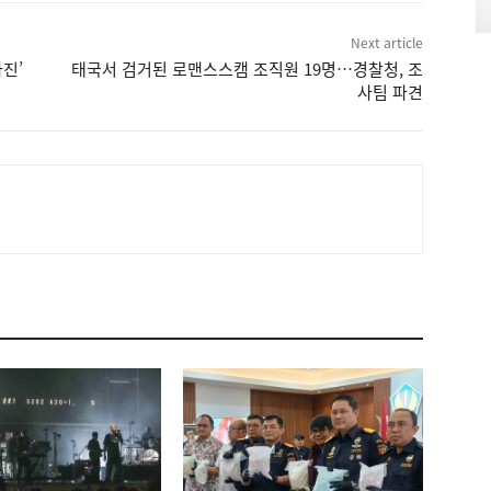
Next article
진’
태국서 검거된 로맨스스캠 조직원 19명…경찰청, 조
사팀 파견