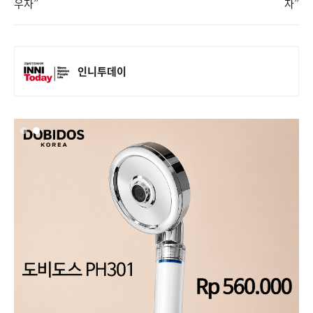
우자”
자”
인니투데이