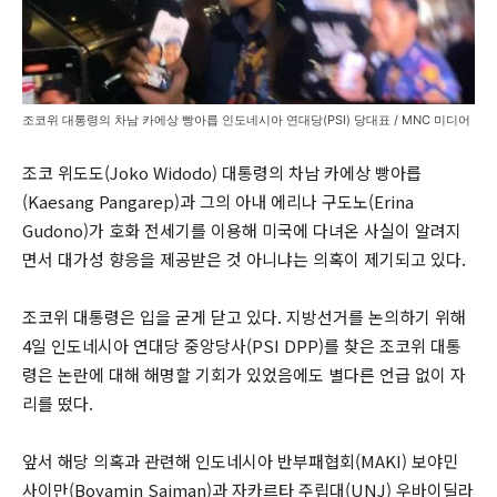
조코위 대통령의 차남 카에상 빵아릅 인도네시아 연대당(PSI) 당대표 / MNC 미디어
조코 위도도(Joko Widodo) 대통령의 차남 카에상 빵아릅
(Kaesang Pangarep)과 그의 아내 에리나 구도노(Erina
Gudono)가 호화 전세기를 이용해 미국에 다녀온 사실이 알려지
면서 대가성 향응을 제공받은 것 아니냐는 의혹이 제기되고 있다.
조코위 대통령은 입을 굳게 닫고 있다. 지방선거를 논의하기 위해
4일 인도네시아 연대당 중앙당사(PSI DPP)를 찾은 조코위 대통
령은 논란에 대해 해명할 기회가 있었음에도 별다른 언급 없이 자
리를 떴다.
앞서 해당 의혹과 관련해 인도네시아 반부패협회(MAKI) 보야민
사이만(Boyamin Saiman)과 자카르타 주립대(UNJ) 우바이딜라