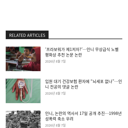
RELATED ARTICLES
‘프라보워가 제1저자?’…인니 무상급식 노벨
평화상 추천 논문 논란
2026년 8월 7일
입원 대기 건강보험 환자에 “뇌세포 없나”…인
니 전공의 댓글 논란
2026년 8월 7일
인니, 논란의 역사서 17일 공개 추진…1998년
성폭력 축소 우려
2026년 8월 7일