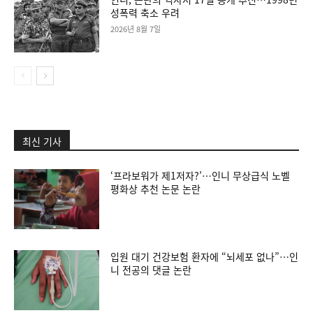
성폭력 축소 우려
2026년 8월 7일
최신 기사
‘프라보워가 제1저자?’…인니 무상급식 노벨
평화상 추천 논문 논란
입원 대기 건강보험 환자에 “뇌세포 없나”…인
니 전공의 댓글 논란